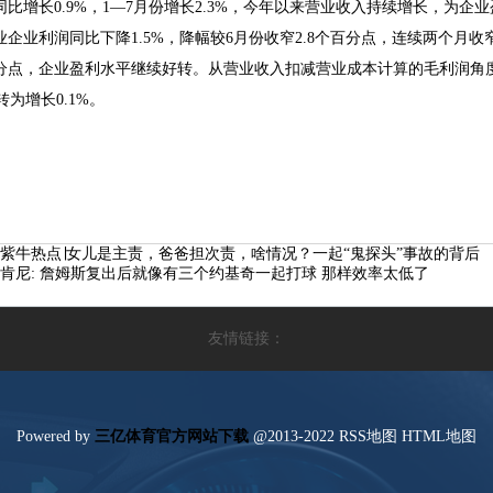
同比增长0.9%，1—7月份增长2.3%，今年以来营业收入持续增长，为
业企业利润同比下降1.5%，降幅较6月份收窄2.8个百分点，连续两个月收窄
分点，企业盈利水平继续好转。从营业收入扣减营业成本计算的毛利润角度
%转为增长0.1%。
紫牛热点∣女儿是主责，爸爸担次责，啥情况？一起“鬼探头”事故的背后
肯尼:詹姆斯复出后就像有三个约基奇一起打球那样效率太低了
友情链接：
Poweredby
三亿体育官方网站下载
@2013-2022
RSS地图
HTML地图